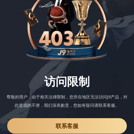
访问限制
尊敬的用户，由于相关法律限制，您所在地区无法访问J9产品，对
此造成的不便，我们深表歉意，您如有疑问请联系客服。
联系客服