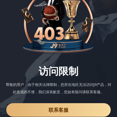
访问限制
尊敬的用户，由于相关法律限制，您所在地区无法访问J9产品，对
此造成的不便，我们深表歉意，您如有疑问请联系客服。
联系客服