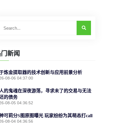
热门新闻
于炼金提取器的技术创新与应用前景分析
26-08-06 04:37:00
人的鬼魂在深夜游荡，寻求未了的交易与无法
还的债务
26-08-05 04:36:52
神可莉分S图原图曝光 玩家纷纷为其萌态打call
26-08-04 04:36:56