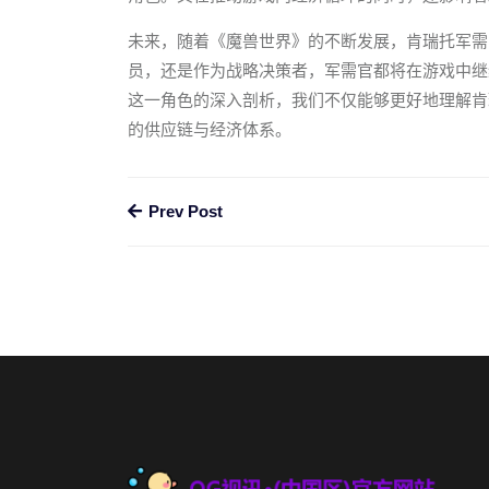
未来，随着《魔兽世界》的不断发展，肯瑞托军需
员，还是作为战略决策者，军需官都将在游戏中继
这一角色的深入剖析，我们不仅能够更好地理解肯
的供应链与经济体系。
Prev Post