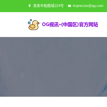
淮南市勉酷城224号
imprecise@qq.com