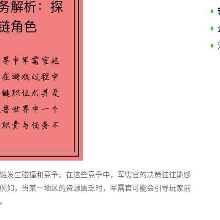
链发生碰撞和竞争。在这些竞争中，军需官的决策往往能够
例如，当某一地区的资源匮乏时，军需官可能会引导玩家前
。