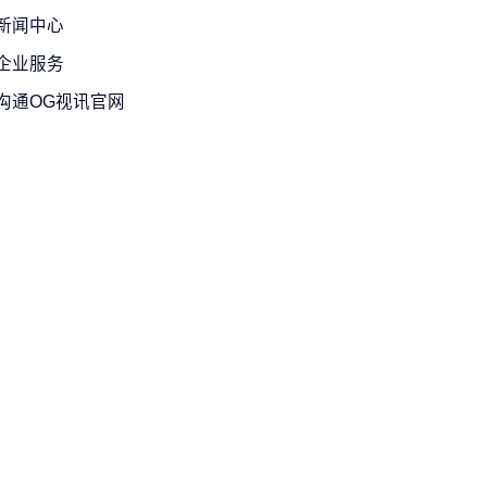
新闻中心
企业服务
沟通OG视讯官网