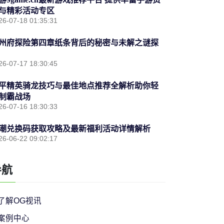
与精彩活动专区
26-07-18 01:35:31
州府探险第四章纸条背后的秘密与未解之谜探
26-07-17 18:30:45
平精英骑龙技巧与最佳地点推荐全解析助你轻
制霸战场
26-07-16 18:30:33
潮兑换码获取攻略及最新福利活动详情解析
26-06-22 09:02:17
导航
了解OG视讯
案例中心