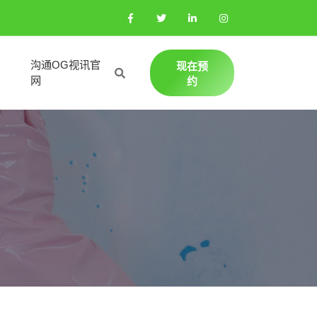
沟通OG视讯官
现在预
网
约