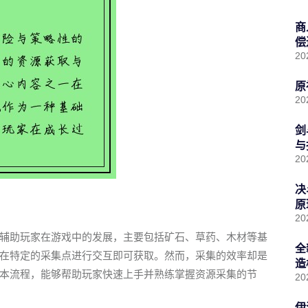
商
偿
20
原
20
剑
与
20
决
原
20
辅助玩家在游戏中的发展，主要包括矿石、草药、木材等基
全
在特定的采集点进行交互即可获取。然而，采集的效率却是
造
本流程，能够帮助玩家快速上手并熟练掌握资源采集的节
20
伊