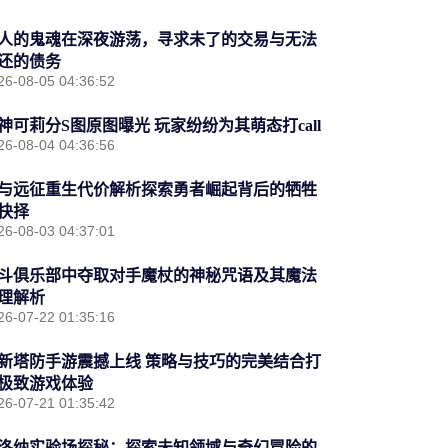
人的鬼魂在深夜游荡，寻求未了的交易与无法
还的债务
26-08-05 04:36:52
神可莉分S图原图曝光 玩家纷纷为其萌态打call
26-08-04 04:36:56
与远征重生代价解析探索勇者崛起背后的牺牲
抉择
26-08-03 04:37:01
斗俱乐部中夺取对手魔杖的神秘咒语及其魔法
理解析
26-07-22 01:35:16
新塔防手游震撼上线 策略与技巧的完美结合打
极致游戏体验
26-07-21 01:35:42
洛纳实验场探秘：探索未知领域与奇幻冒险的