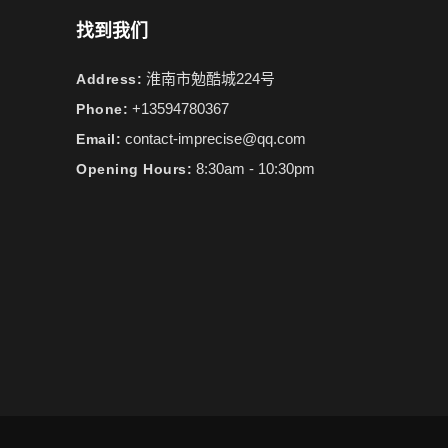
找到我们
淮南市勉酷城224号
Address:
+13594780367
Phone:
contact-imprecise@qq.com
Email:
8:30am - 10:30pm
Opening Hours: