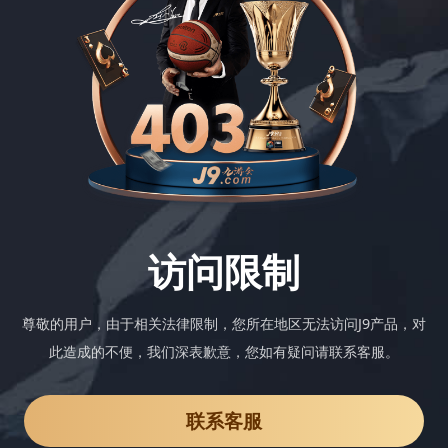
访问限制
尊敬的用户，由于相关法律限制，您所在地区无法访问J9产品，对
此造成的不便，我们深表歉意，您如有疑问请联系客服。
联系客服