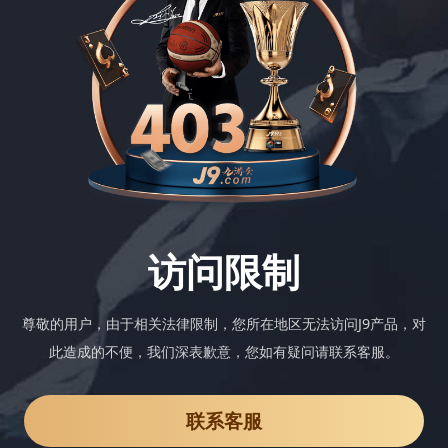
访问限制
尊敬的用户，由于相关法律限制，您所在地区无法访问J9产品，对
此造成的不便，我们深表歉意，您如有疑问请联系客服。
联系客服