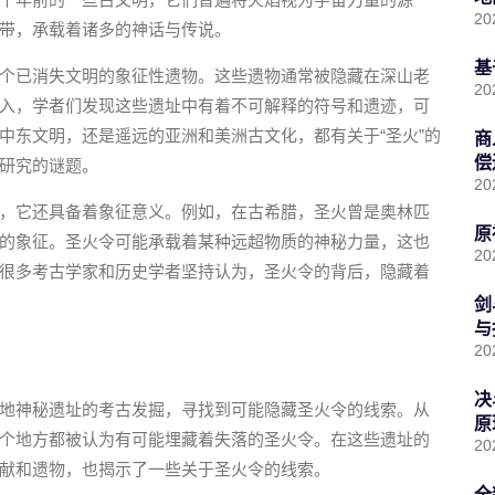
20
带，承载着诸多的神话与传说。
基
个已消失文明的象征性遗物。这些遗物通常被隐藏在深山老
20
入，学者们发现这些遗址中有着不可解释的符号和遗迹，可
中东文明，还是遥远的亚洲和美洲古文化，都有关于“圣火”的
商
偿
研究的谜题。
20
，它还具备着象征意义。例如，在古希腊，圣火曾是奥林匹
原
的象征。圣火令可能承载着某种远超物质的神秘力量，这也
20
很多考古学家和历史学者坚持认为，圣火令的背后，隐藏着
剑
与
20
决
地神秘遗址的考古发掘，寻找到可能隐藏圣火令的线索。从
原
个地方都被认为有可能埋藏着失落的圣火令。在这些遗址的
20
献和遗物，也揭示了一些关于圣火令的线索。
全