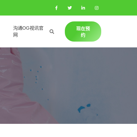
沟通OG视讯官
现在预
网
约