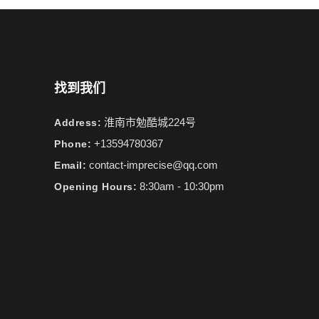
找到我们
淮南市勉酷城224号
Address:
+13594780367
Phone:
contact-imprecise@qq.com
Email:
8:30am - 10:30pm
Opening Hours: