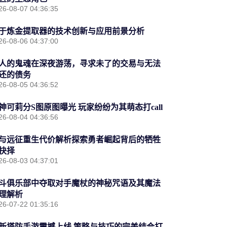
26-08-07 04:36:35
于炼金提取器的技术创新与应用前景分析
26-08-06 04:37:00
人的鬼魂在深夜游荡，寻求未了的交易与无法
还的债务
26-08-05 04:36:52
神可莉分S图原图曝光 玩家纷纷为其萌态打call
26-08-04 04:36:56
与远征重生代价解析探索勇者崛起背后的牺牲
抉择
26-08-03 04:37:01
斗俱乐部中夺取对手魔杖的神秘咒语及其魔法
理解析
26-07-22 01:35:16
新塔防手游震撼上线 策略与技巧的完美结合打