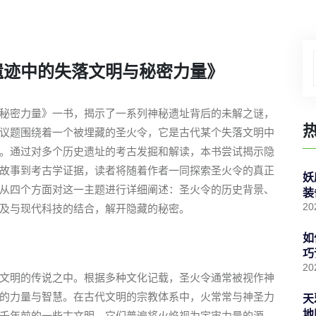
遗迹中的失落文明与秘密力量》
秘密力量》一书，揭示了一系列神秘遗址背后的未解之谜，
议题围绕着一个被埋藏的圣火令，它是古代某个失落文明中
。通过对多个历史遗址的考古发掘和解读，本书尝试揭示隐
故事到考古学证据，读者将随着作者一同探索圣火令的真正
妖
从四个方面对这一主题进行详细阐述：圣火令的历史背景、
装
20
及与现代科技的结合，解开隐藏的秘密。
如
巧
20
文明的传说之中。根据多种文化记载，圣火令通常被视作神
的力量与智慧。在古代文明的宗教体系中，火常常与神圣力
天
地
千年前的一些古文明，它们普遍将火焰视为宇宙力量的源