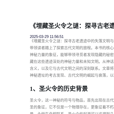
《埋藏圣火令之谜：探寻古老
2025-03-29 11:56:51
《埋藏圣火令之谜：探寻古老遗迹中的失落文明与
带领读者踏上了探索古代文明的旅程。本书的核心
神秘力量的象征，能够带领寻觅者发现隐藏的秘密
藏在这些遗迹深处的神秘力量和未知文明。从神话
含义，以及它与古代文明之间的深刻联系。文章将
神秘遗址的考古发现、古代文明的崛起与衰落，以
1、圣火令的历史背景
圣火令，这一神秘的符号与物品，首先出现在古代
圣的象征，它不仅是一个物理存在，更象征着不朽
量、永恒生命相联系。圣火令的起源可以追溯到几